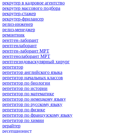
рекрутер в кадровое агентство
рекрутер массового подбора
рекрутер-стажер
рекрутер-фрилансер
релиз-инженер
релиз-менеджер
ремонтник
рентген-лаборант
рентгенлаборант
рентген-лаборант МРТ
рентгенолаборант МРТ
рентгенэндоваскулярный хирург
репетитор
репетитор английского языка
репетитор начальных классов
репетитор по биологии
репетитор по истории
репетитор по математике
репетитор по немецкому языку
репетитор по русскому языку
репетитор по физике
репетитор по французскому языку
репетитор по химии
рерайтер
ресепшионист