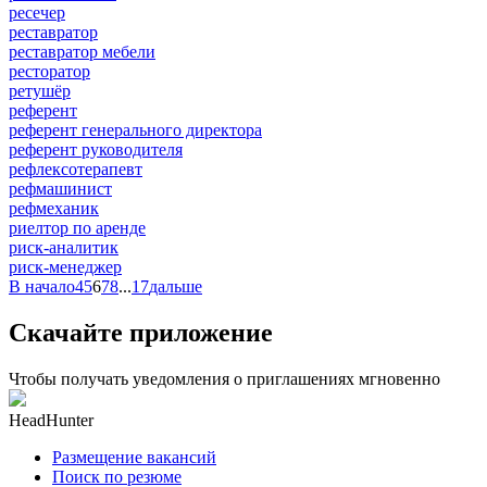
ресечер
реставратор
реставратор мебели
ресторатор
ретушёр
референт
референт генерального директора
референт руководителя
рефлексотерапевт
рефмашинист
рефмеханик
риелтор по аренде
риск-аналитик
риск-менеджер
В начало
4
5
6
7
8
...
17
дальше
Скачайте приложение
Чтобы получать уведомления о приглашениях мгновенно
HeadHunter
Размещение вакансий
Поиск по резюме