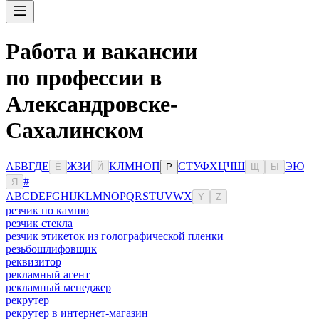
Работа и вакансии
по профессии в
Александровске-
Сахалинском
А
Б
В
Г
Д
Е
Ж
З
И
К
Л
М
Н
О
П
С
Т
У
Ф
Х
Ц
Ч
Ш
Э
Ю
Ё
Й
Р
Щ
Ы
#
Я
A
B
C
D
E
F
G
H
I
J
K
L
M
N
O
P
Q
R
S
T
U
V
W
X
Y
Z
резчик по камню
резчик стекла
резчик этикеток из голографической пленки
резьбошлифовщик
реквизитор
рекламный агент
рекламный менеджер
рекрутер
рекрутер в интернет-магазин