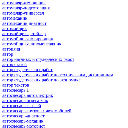
автомаляр-жестянщик
автомаляр-подготовщик
автомаляр-универсал
автомеханик
автомеханик-диагност
автомойщик
автомойщик-детейлер
автомойщик-полировщик
автомойщик-шиномонтажник
автоняня
автор
автор научных и студенческих работ
автор статей
автор студенческих работ
автор студенческих работ по техническим дисциплинам
автор студенческих работ по экономике
автор текстов
автослесарь
1
автослесарь-автоэлектрик
автослесарь-агрегатчик
автослесарь газелей
автослесарь грузовых автомобилей
автослесарь-диагност
автослесарь-механик
автослесарь-моторист