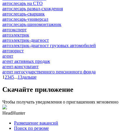
автослесарь на СТО
автослесарь развал-схождения
автослесарь-сварщик
автослесарь-универсал
автослесарь-шиномонтажник
автоэксперт
автоэлектрик
автоэлектрик-диагност
автоэлектрик-диагност грузовых автомобилей
автоюрист
агент
агент активных продаж
агент-консультант
агент негосударственного пенсионного фонда
1
2
3
4
5
...
13
дальше
Скачайте приложение
Чтобы получать уведомления о приглашениях мгновенно
HeadHunter
Размещение вакансий
Поиск по резюме