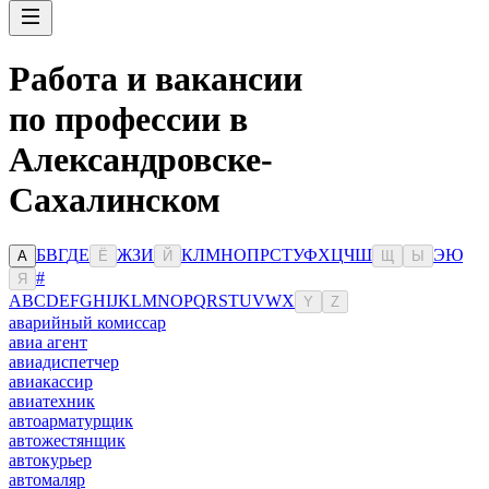
Работа и вакансии
по профессии в
Александровске-
Сахалинском
Б
В
Г
Д
Е
Ж
З
И
К
Л
М
Н
О
П
Р
С
Т
У
Ф
Х
Ц
Ч
Ш
Э
Ю
А
Ё
Й
Щ
Ы
#
Я
A
B
C
D
E
F
G
H
I
J
K
L
M
N
O
P
Q
R
S
T
U
V
W
X
Y
Z
аварийный комиссар
авиа агент
авиадиспетчер
авиакассир
авиатехник
автоарматурщик
автожестянщик
автокурьер
автомаляр