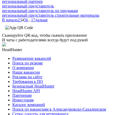
региональный партнер
региональный представитель
региональный представитель по продажам
региональный представитель строительные материалы
В начало
2
3
4
5
6
...
17
дальше
Сканируйте QR-код, чтобы скачать приложение
И чаты с работодателями всегда будут под рукой
HeadHunter
Размещение вакансий
Поиск по резюме
О компании
Наши вакансии
Реклама на сайте
Требования к ПО
Безопасный HeadHunter
HeadHunter API
Партнерам
Инвесторам
Каталог компаний
Поиск по вакансиям в Александровске-Сахалинском
Сетка: соцсеть для нетворкинга