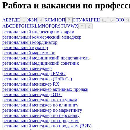
Работа и вакансии по профес
А
Б
В
Г
Д
Е
Ж
З
И
К
Л
М
Н
О
П
С
Т
У
Ф
Х
Ц
Ч
Ш
Э
Ю
Ё
Й
Р
Щ
Ы
Я
A
B
C
D
E
F
G
H
I
J
K
L
M
N
O
P
Q
R
S
T
U
V
W
X
Y
Z
региональный инспектор по кадрам
региональный коммерческий менеджер
региональный координатор
региональный куратор
региональный маркетолог
региональный медицинский представитель
региональный медицинский советник
региональный менеджер
региональный менеджер FMSG
региональный менеджер (HoReCa)
региональный менеджер RX
региональный менеджер активных продаж
региональный менеджер ОТС
региональный менеджер по закупкам
региональный менеджер по клинингу
региональный менеджер по маркетингу
региональный менеджер по персоналу
региональный менеджер по продажам
региональный менеджер по продажам (B2B)