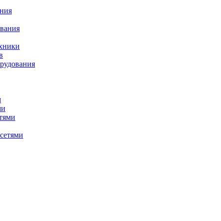
ания
вания
ехники
в
орудования
м
ми
етями
 сетями