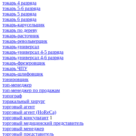
токарь 4 разряда
токарь 5-6 разряда
токарь 5 разряда
токарь 6 разряда
токарь-карусельщик
токарь по дереву
токарь-расточник
токарь-револьверщик
токарь-универсал
токарь-универсал 4-5 разряда
токарь-универсал 4-6 разряда
токарь-фрезеровщик
токарь ЧПУ
токарь-шлифовщик
тонировщик
топ-менеджер
топ-менеджер по продажам
топограф
торакальный хирург
торговый агент
торговый агент (HoReCa)
торговый консультант
1
торговый медицинский представитель
торговый менеджер
торговый представитель