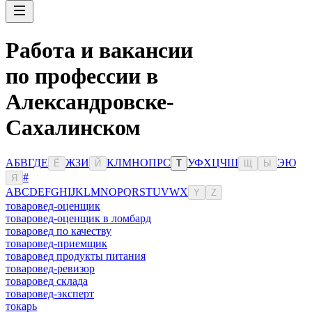
Работа и вакансии
по профессии в
Александровске-
Сахалинском
А
Б
В
Г
Д
Е
Ж
З
И
К
Л
М
Н
О
П
Р
С
У
Ф
Х
Ц
Ч
Ш
Э
Ю
Ё
Й
Т
Щ
Ы
#
Я
A
B
C
D
E
F
G
H
I
J
K
L
M
N
O
P
Q
R
S
T
U
V
W
X
Y
Z
товаровед-оценщик
товаровед-оценщик в ломбард
товаровед по качеству
товаровед-приемщик
товаровед продукты питания
товаровед-ревизор
товаровед склада
товаровед-эксперт
токарь