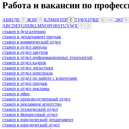
Работа и вакансии по профес
А
Б
В
Г
Д
Е
Ж
З
И
К
Л
М
Н
О
П
Р
Т
У
Ф
Х
Ц
Ч
Ш
Э
Ю
Ё
Й
С
Щ
Ы
Я
A
B
C
D
E
F
G
H
I
J
K
L
M
N
O
P
Q
R
S
T
U
V
W
X
Y
Z
стажер в бухгалтерию
стажер в департамент продаж
стажер в коммерческий отдел
стажер в отдел аренды
стажер в отдел закупок
стажер в отдел информационных технологий
стажер в отдел кадров
стажер в отдел логистики
стажер в отдел персонала
стажер в отдел по работе с клиентами
стажер в отдел продаж
стажер в отдел рекламы
стажер в офис
стажер в производственный отдел
стажер в рекламное агентство
стажер в технический отдел
стажер в финансовый отдел
стажер в юридический департамент
стажер в юридический отдел