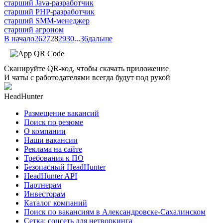
старший Java-разработчик
старший PHP-разработчик
старший SMM-менеджер
старший агроном
В начало
26
27
28
29
30
...
36
дальше
Сканируйте QR-код, чтобы скачать приложение
И чаты с работодателями всегда будут под рукой
HeadHunter
Размещение вакансий
Поиск по резюме
О компании
Наши вакансии
Реклама на сайте
Требования к ПО
Безопасный HeadHunter
HeadHunter API
Партнерам
Инвесторам
Каталог компаний
Поиск по вакансиям в Александровске-Сахалинском
Сетка: соцсеть для нетворкинга