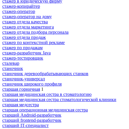
стажер в юридическую фирму
стажер-копирайтер
стажер-оператор
стажер-оператор на дому
стажер отдела качества
стажер отдела маркетинга
стажер отдела подбора персонала
стажер отдела продаж
стажер по контекстной рекламе
стажер по продажам
стажер-разработчик Java
стажер-тестировщик
сталевар
станочник
станочник деревообрабатывающих станков
станочник-универсал
станочник широкого профиля
старшая горничная
1
старшая медицинская сестра в стоматологию
старшая медицинская сестра стоматологической клиники
старшая медсестра
старшая операционная медицинская сестра
старший Android-разработчик
старший frontend-разработчик
старший IT-специалист