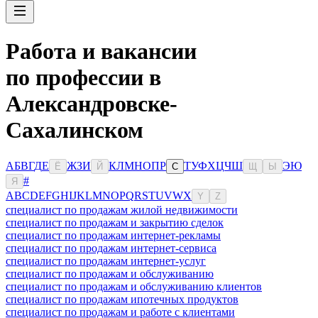
Работа и вакансии
по профессии в
Александровске-
Сахалинском
А
Б
В
Г
Д
Е
Ж
З
И
К
Л
М
Н
О
П
Р
Т
У
Ф
Х
Ц
Ч
Ш
Э
Ю
Ё
Й
С
Щ
Ы
#
Я
A
B
C
D
E
F
G
H
I
J
K
L
M
N
O
P
Q
R
S
T
U
V
W
X
Y
Z
специалист по продажам жилой недвижимости
специалист по продажам и закрытию сделок
специалист по продажам интернет-рекламы
специалист по продажам интернет-сервиса
специалист по продажам интернет-услуг
специалист по продажам и обслуживанию
специалист по продажам и обслуживанию клиентов
специалист по продажам ипотечных продуктов
специалист по продажам и работе с клиентами