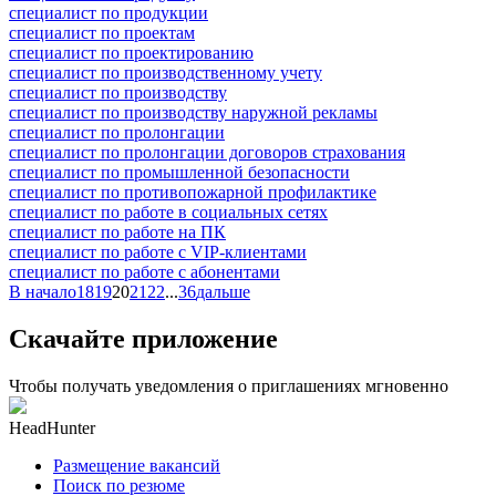
специалист по продукции
специалист по проектам
специалист по проектированию
специалист по производственному учету
специалист по производству
специалист по производству наружной рекламы
специалист по пролонгации
специалист по пролонгации договоров страхования
специалист по промышленной безопасности
специалист по противопожарной профилактике
специалист по работе в социальных сетях
специалист по работе на ПК
специалист по работе с VIP-клиентами
специалист по работе с абонентами
В начало
18
19
20
21
22
...
36
дальше
Скачайте приложение
Чтобы получать уведомления о приглашениях мгновенно
HeadHunter
Размещение вакансий
Поиск по резюме