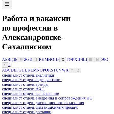
Работа и вакансии
по профессии в
Александровске-
Сахалинском
А
Б
В
Г
Д
Е
Ж
З
И
К
Л
М
Н
О
П
Р
Т
У
Ф
Х
Ц
Ч
Ш
Э
Ю
Ё
Й
С
Щ
Ы
#
Я
A
B
C
D
E
F
G
H
I
J
K
L
M
N
O
P
Q
R
S
T
U
V
W
X
Y
Z
специалист отдела аналитики
специалист отдела андеррайтинга
специалист отдела аренды
специалист отдела АХО
специалист отдела верификации
специалист отдела внедрения и сопровождения ПО
специалист отдела дистанционного взыскания
специалист отдела дистанционных продаж
специалист отдела доставки