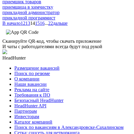
приемщик товаров
приемщица в химчистку
прикладной администратор
прикладной программист
В начало
12
13
14
15
16
...
22
дальше
Сканируйте QR-код, чтобы скачать приложение
И чаты с работодателями всегда будут под рукой
HeadHunter
Размещение вакансий
Поиск по резюме
О компании
Наши вакансии
Реклама на сайте
Требования к ПО
Безопасный HeadHunter
HeadHunter API
Партнерам
Инвесторам
Каталог компаний
Поиск по вакансиям в Александровске-Сахалинском
Сетка: соцсеть для нетворкинга