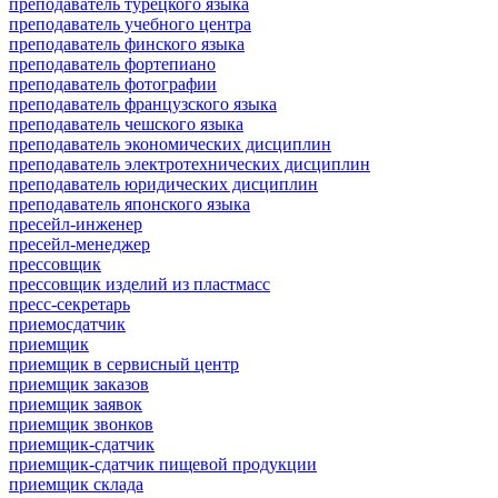
преподаватель турецкого языка
преподаватель учебного центра
преподаватель финского языка
преподаватель фортепиано
преподаватель фотографии
преподаватель французского языка
преподаватель чешского языка
преподаватель экономических дисциплин
преподаватель электротехнических дисциплин
преподаватель юридических дисциплин
преподаватель японского языка
пресейл-инженер
пресейл-менеджер
прессовщик
прессовщик изделий из пластмасс
пресс-секретарь
приемосдатчик
приемщик
приемщик в сервисный центр
приемщик заказов
приемщик заявок
приемщик звонков
приемщик-сдатчик
приемщик-сдатчик пищевой продукции
приемщик склада