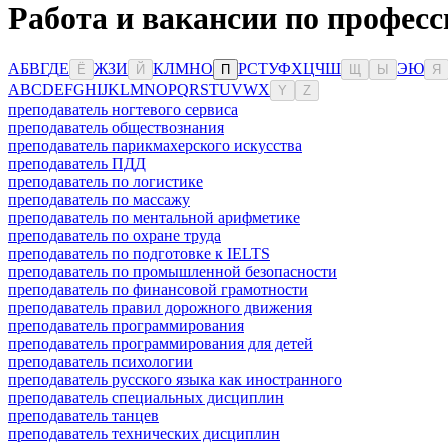
Работа и вакансии по профес
А
Б
В
Г
Д
Е
Ж
З
И
К
Л
М
Н
О
Р
С
Т
У
Ф
Х
Ц
Ч
Ш
Э
Ю
Ё
Й
П
Щ
Ы
Я
A
B
C
D
E
F
G
H
I
J
K
L
M
N
O
P
Q
R
S
T
U
V
W
X
Y
Z
преподаватель ногтевого сервиса
преподаватель обществознания
преподаватель парикмахерского искусства
преподаватель ПДД
преподаватель по логистике
преподаватель по массажу
преподаватель по ментальной арифметике
преподаватель по охране труда
преподаватель по подготовке к IELTS
преподаватель по промышленной безопасности
преподаватель по финансовой грамотности
преподаватель правил дорожного движения
преподаватель программирования
преподаватель программирования для детей
преподаватель психологии
преподаватель русского языка как иностранного
преподаватель специальных дисциплин
преподаватель танцев
преподаватель технических дисциплин