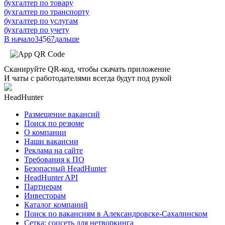
бухгалтер по товару
бухгалтер по транспорту
бухгалтер по услугам
бухгалтер по учету
В начало
3
4
5
6
7
дальше
Сканируйте QR-код, чтобы скачать приложение
И чаты с работодателями всегда будут под рукой
HeadHunter
Размещение вакансий
Поиск по резюме
О компании
Наши вакансии
Реклама на сайте
Требования к ПО
Безопасный HeadHunter
HeadHunter API
Партнерам
Инвесторам
Каталог компаний
Поиск по вакансиям в Александровске-Сахалинском
Сетка: соцсеть для нетворкинга