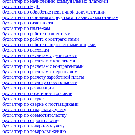
бухгалтер по начислению коммунальных платежей
бухгалтер по НДС
бухгалтер по обработке первичной документации
бухгалтер по основным средствам и авансовым отчетам
бухгалтер по отчетности
бухгалтер по платежам
бухгалтер по работе с клиентами
бухгалтер по работе с контрагентами
бухгалтер по работе с подотчетными лицами
бухгалтер по расходам
бухгалтер по расчетам с дебиторами
бухгалтер по расчетам с клиентами
бухгалтер по расчетам с контрагентами
бухгалтер по расчетам с персоналом
бухгалтер по расчету заработной платы
бухгалтер по расчету себестоимости
бухгалтер по реализации
бухгалтер по розничной торговле
бухгалтер по сверке
бухгалтер по сверке с поставщиками
бухгалтер по складскому учету
бухгалтер по совместительству
бухгалтер по строительству
бухгалтер по товарному учету
бухгалтер по товародвижению