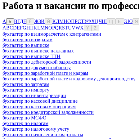
Работа и вакансии по профес
А
В
Г
Д
Е
Ж
З
И
К
Л
М
Н
О
П
Р
С
Т
У
Ф
Х
Ц
Ч
Ш
Э
Ю
Б
Ё
Й
Щ
Ы
Я
A
B
C
D
E
F
G
H
I
J
K
L
M
N
O
P
Q
R
S
T
U
V
W
X
Y
Z
бухгалтер по взаиморасчетам с контрагентами
бухгалтер по возвратам
бухгалтер по выписке
бухгалтер по выписке накладных
бухгалтер по выписке ТТН
бухгалтер по дебиторской задолженности
бухгалтер по документообороту
бухгалтер по заработной плате и кадрам
бухгалтер по заработной плате и кадровому делопроизводству
бухгалтер по затратам
бухгалтер по импорту
бухгалтер по инвентаризации
бухгалтер по кассовой дисциплине
бухгалтер по кассовым операциям
бухгалтер по кредиторской задолженности
бухгалтер по МСФО
бухгалтер по налогам
бухгалтер по налоговому учету
бухгалтер по начислению квартплаты