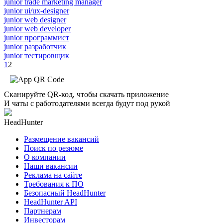
junior trade marketing manager
junior ui/ux-designer
junior web designer
junior web developer
junior программист
junior разработчик
junior тестировщик
1
2
Сканируйте QR-код, чтобы скачать приложение
И чаты с работодателями всегда будут под рукой
HeadHunter
Размещение вакансий
Поиск по резюме
О компании
Наши вакансии
Реклама на сайте
Требования к ПО
Безопасный HeadHunter
HeadHunter API
Партнерам
Инвесторам