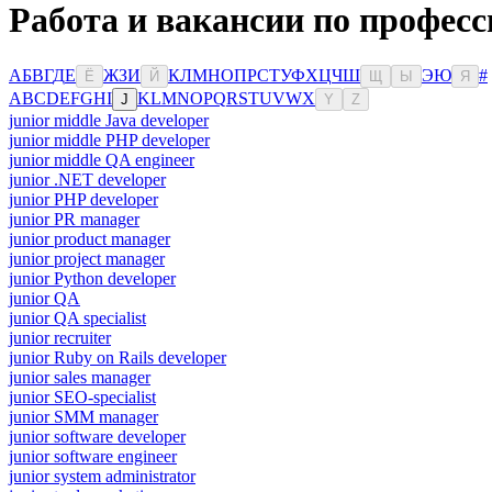
Работа и вакансии по профес
А
Б
В
Г
Д
Е
Ж
З
И
К
Л
М
Н
О
П
Р
С
Т
У
Ф
Х
Ц
Ч
Ш
Э
Ю
#
Ё
Й
Щ
Ы
Я
A
B
C
D
E
F
G
H
I
K
L
M
N
O
P
Q
R
S
T
U
V
W
X
J
Y
Z
junior middle Java developer
junior middle PHP developer
junior middle QA engineer
junior .NET developer
junior PHP developer
junior PR manager
junior product manager
junior project manager
junior Python developer
junior QA
junior QA specialist
junior recruiter
junior Ruby on Rails developer
junior sales manager
junior SEO-specialist
junior SMM manager
junior software developer
junior software engineer
junior system administrator