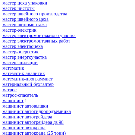
мастер цеха упаковки
мастер чистоты
мастер швейного производства
мастер швейного цеха
мастер шиномонтажа
мастер-электрик
мастер электромонтажного участка
мастер электромонтажных работ
мастер электроцеха
мастер-энергетик
мастер энергоучастка
мастер эпиляции
математик
математик-аналитик
математик-программист
материальный бухгалтер
матрос
матрос-спасатель
машинист
1
машинист автовышки
машинист автогидроподъемника
машинист автогрейдера
машинист автогрейдера дз 98
машинист автокрана
машинист автокрана (25 тонн)