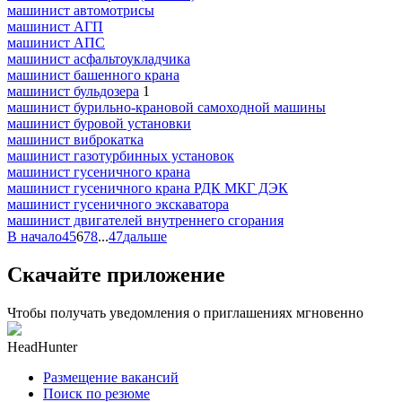
машинист автомотрисы
машинист АГП
машинист АПС
машинист асфальтоукладчика
машинист башенного крана
машинист бульдозера
1
машинист бурильно-крановой самоходной машины
машинист буровой установки
машинист виброкатка
машинист газотурбинных установок
машинист гусеничного крана
машинист гусеничного крана РДК МКГ ДЭК
машинист гусеничного экскаватора
машинист двигателей внутреннего сгорания
В начало
4
5
6
7
8
...
47
дальше
Скачайте приложение
Чтобы получать уведомления о приглашениях мгновенно
HeadHunter
Размещение вакансий
Поиск по резюме