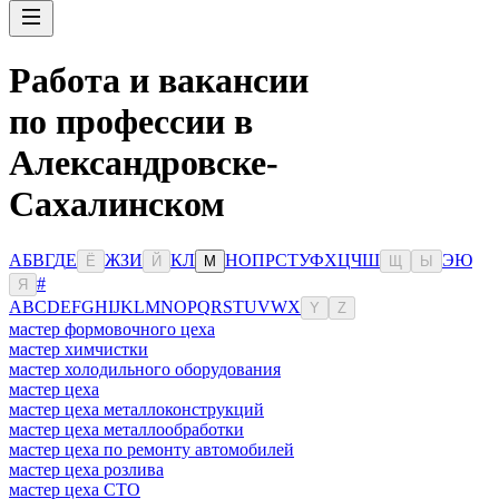
Работа и вакансии
по профессии в
Александровске-
Сахалинском
А
Б
В
Г
Д
Е
Ж
З
И
К
Л
Н
О
П
Р
С
Т
У
Ф
Х
Ц
Ч
Ш
Э
Ю
Ё
Й
М
Щ
Ы
#
Я
A
B
C
D
E
F
G
H
I
J
K
L
M
N
O
P
Q
R
S
T
U
V
W
X
Y
Z
мастер формовочного цеха
мастер химчистки
мастер холодильного оборудования
мастер цеха
мастер цеха металлоконструкций
мастер цеха металлообработки
мастер цеха по ремонту автомобилей
мастер цеха розлива
мастер цеха СТО