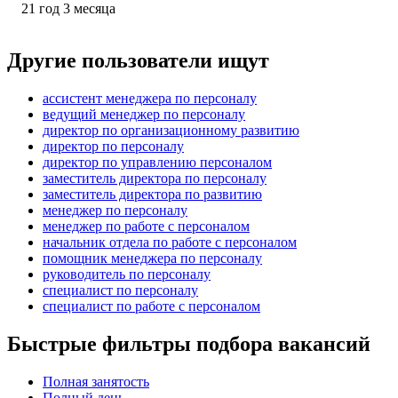
21
год
3
месяца
Другие пользователи ищут
ассистент менеджера по персоналу
ведущий менеджер по персоналу
директор по организационному развитию
директор по персоналу
директор по управлению персоналом
заместитель директора по персоналу
заместитель директора по развитию
менеджер по персоналу
менеджер по работе с персоналом
начальник отдела по работе с персоналом
помощник менеджера по персоналу
руководитель по персоналу
специалист по персоналу
специалист по работе с персоналом
Быстрые фильтры подбора вакансий
Полная занятость
Полный день