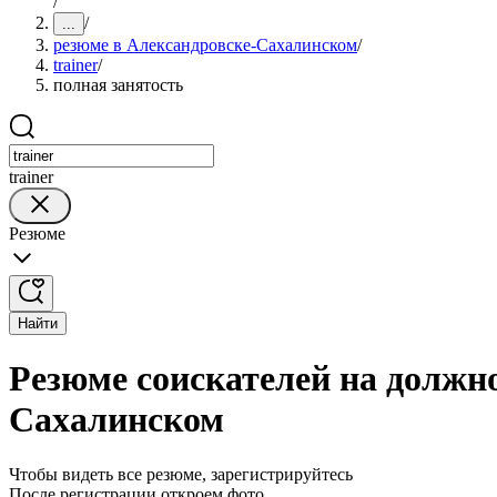
/
/
...
резюме в Александровске-Сахалинском
/
trainer
/
полная занятость
trainer
Резюме
Найти
Резюме соискателей на должно
Сахалинском
Чтобы видеть все резюме, зарегистрируйтесь
После регистрации откроем фото