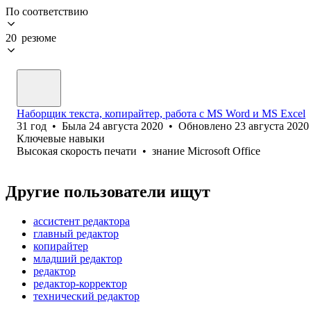
По соответствию
20 резюме
Наборщик текста, копирайтер, работа с MS Word и MS Excel
31
год
•
Была
24 августа 2020
•
Обновлено
23 августа 2020
Ключевые навыки
Высокая скорость печати
•
знание Microsoft Office
Другие пользователи ищут
ассистент редактора
главный редактор
копирайтер
младший редактор
редактор
редактор-корректор
технический редактор