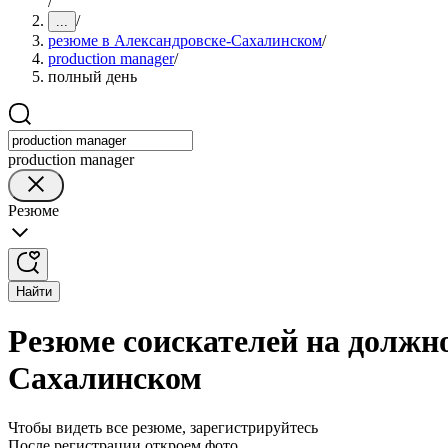
/
/
...
резюме в Александровске-Сахалинском
/
production manager
/
полный день
production manager
Резюме
Найти
Резюме соискателей на должно
Сахалинском
Чтобы видеть все резюме, зарегистрируйтесь
После регистрации откроем фото