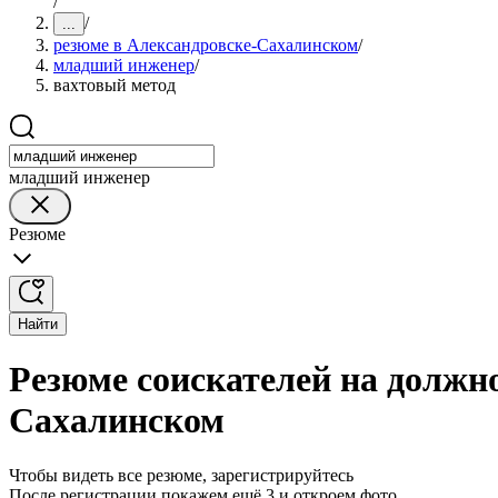
/
/
...
резюме в Александровске-Сахалинском
/
младший инженер
/
вахтовый метод
младший инженер
Резюме
Найти
Резюме соискателей на должн
Сахалинском
Чтобы видеть все резюме, зарегистрируйтесь
После регистрации покажем ещё 3 и откроем фото