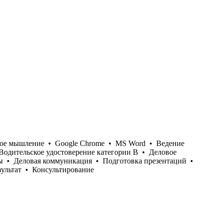
ое мышление
•
Google Chrome
•
MS Word
•
Ведение
Водительское удостоверение категории B
•
Деловое
ы
•
Деловая коммуникация
•
Подготовка презентаций
•
ультат
•
Консультирование