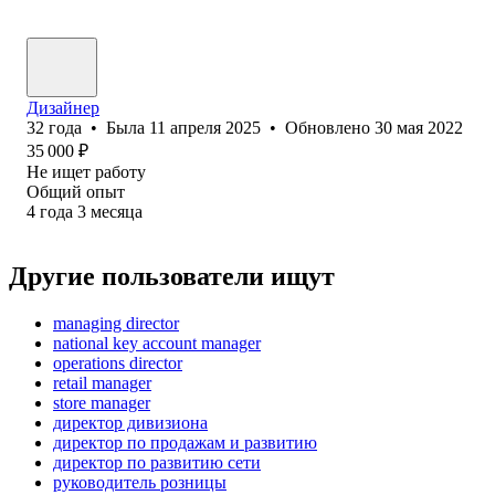
Дизайнер
32
года
•
Была
11 апреля 2025
•
Обновлено
30 мая 2022
35 000
₽
Не ищет работу
Общий опыт
4
года
3
месяца
Другие пользователи ищут
managing director
national key account manager
operations director
retail manager
store manager
директор дивизиона
директор по продажам и развитию
директор по развитию сети
руководитель розницы