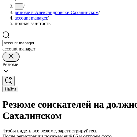
/
/
...
резюме в Александровске-Сахалинском
/
account manager
/
полная занятость
account manager
Резюме
Найти
Резюме соискателей на должно
Сахалинском
Чтобы видеть все резюме, зарегистрируйтесь
После регистрации покажем ещё 65 и откроем фото