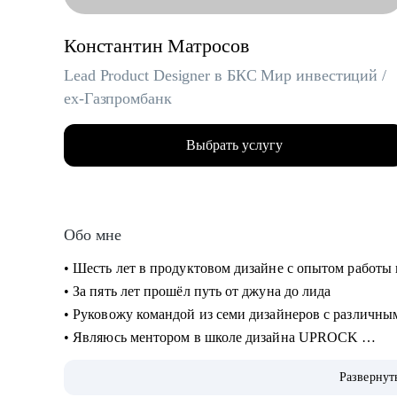
Константин Матросов
Lead Product Designer в БКС Мир инвестиций /
ex-Газпромбанк
Выбрать услугу
Обо мне
• Шесть лет в продуктовом дизайне с опытом работы
• За пять лет прошёл путь от джуна до лида
• Руковожу командой из семи дизайнеров с различн
• Являюсь ментором в школе дизайна UPROCK
• За последний год провел 200+ собеседований
Развернут
• Отсмотрел и проанализировал 700+ резюме