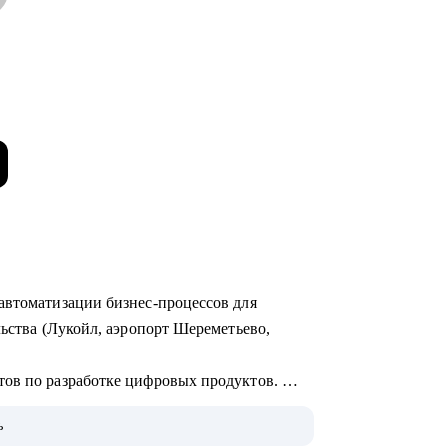
автоматизации бизнес-процессов для
льства (Лукойл, аэропорт Шереметьево,
тов по разработке цифровых продуктов.
едрения систем на базе искусственного
ь