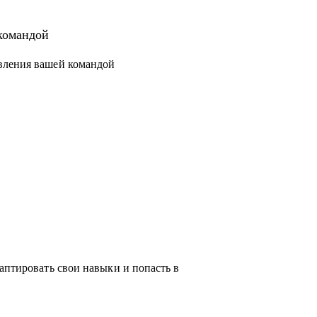
 новый уровень или поменять направление.
структурировать процессы и масштабировать
командой
вления вашей командой
чески любую проблему, возникающую у тебя
ся с выбором, я проведу для тебя обзор на
жу про лайфхаки и особенности работы.
аптировать свои навыки и попасть в