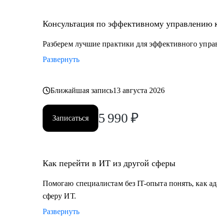
• Специалистам с опытом, которые хотят перейти на
• Руководителям проектных офисов, которым нужно 
Консультация по эффективному управлению 
команду.
Разберем лучшие практики для эффективного упра
Мы вместе сможем индивидуально разобрать практи
Развернуть
на проектах. А если ты новичок и только определяешь
самые востребованные профессии в сфере ИТ, расска
Ближайшая запись
13 августа 2026
5 990
₽
Записаться
Как перейти в ИТ из другой сферы
Помогаю специалистам без IT-опыта понять, как ад
сферу ИТ.
Развернуть