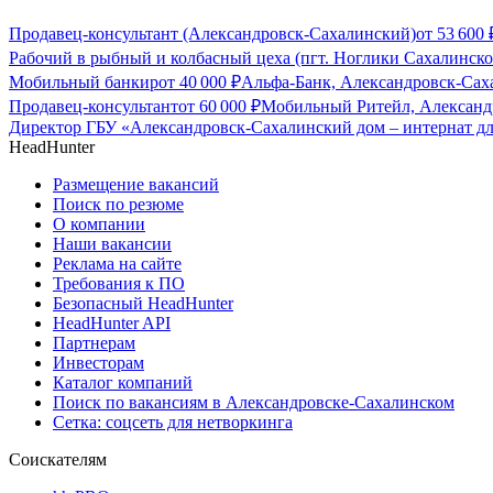
Продавец-консультант (Александровск-Сахалинский)
от
53 600
Рабочий в рыбный и колбасный цеха (пгт. Ноглики Сахалинско
Мобильный банкир
от
40 000
₽
Альфа-Банк, Александровск-Сах
Продавец-консультант
от
60 000
₽
Мобильный Ритейл, Александ
Директор ГБУ «Александровск-Сахалинский дом – интернат д
HeadHunter
Размещение вакансий
Поиск по резюме
О компании
Наши вакансии
Реклама на сайте
Требования к ПО
Безопасный HeadHunter
HeadHunter API
Партнерам
Инвесторам
Каталог компаний
Поиск по вакансиям в Александровске-Сахалинском
Сетка: соцсеть для нетворкинга
Соискателям