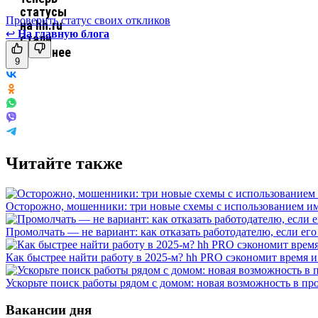
Проверить статус своих откликов
↩
На главную блога
9
Читайте также
Осторожно, мошенники: три новые схемы с использованием им
Промолчать — не вариант: как отказать работодателю, если ег
Как быстрее найти работу в 2025-м? hh PRO сэкономит время 
Ускорьте поиск работы рядом с домом: новая возможность в про
Вакансии дня