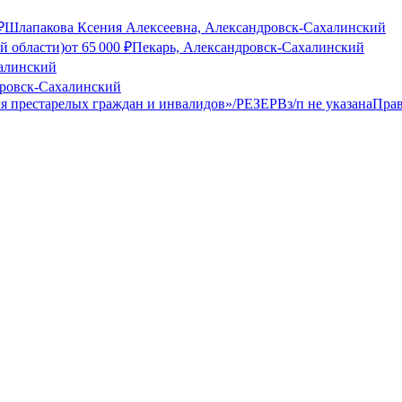
₽
Шлапакова Ксения Алексеевна, Александровск-Сахалинский
й области)
от
65 000
₽
Пекарь, Александровск-Сахалинский
алинский
ровск-Сахалинский
ля престарелых граждан и инвалидов»/РЕЗЕРВ
з/п не указана
Прав