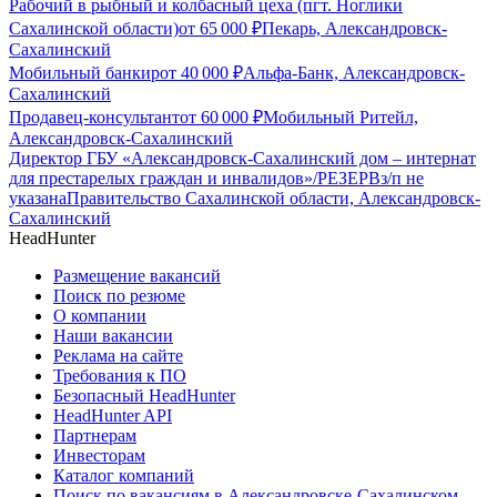
Рабочий в рыбный и колбасный цеха (пгт. Ноглики
Сахалинской области)
от
65 000
₽
Пекарь, Александровск-
Сахалинский
Мобильный банкир
от
40 000
₽
Альфа-Банк, Александровск-
Сахалинский
Продавец-консультант
от
60 000
₽
Мобильный Ритейл,
Александровск-Сахалинский
Директор ГБУ «Александровск-Сахалинский дом – интернат
для престарелых граждан и инвалидов»/РЕЗЕРВ
з/п не
указана
Правительство Сахалинской области, Александровск-
Сахалинский
HeadHunter
Размещение вакансий
Поиск по резюме
О компании
Наши вакансии
Реклама на сайте
Требования к ПО
Безопасный HeadHunter
HeadHunter API
Партнерам
Инвесторам
Каталог компаний
Поиск по вакансиям в Александровске-Сахалинском