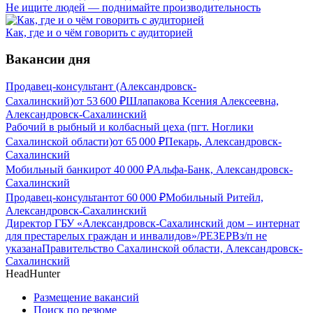
Не ищите людей — поднимайте производительность
Как, где и о чём говорить с аудиторией
Вакансии дня
Продавец-консультант (Александровск-
Сахалинский)
от
53 600
₽
Шлапакова Ксения Алексеевна,
Александровск-Сахалинский
Рабочий в рыбный и колбасный цеха (пгт. Ноглики
Сахалинской области)
от
65 000
₽
Пекарь, Александровск-
Сахалинский
Мобильный банкир
от
40 000
₽
Альфа-Банк, Александровск-
Сахалинский
Продавец-консультант
от
60 000
₽
Мобильный Ритейл,
Александровск-Сахалинский
Директор ГБУ «Александровск-Сахалинский дом – интернат
для престарелых граждан и инвалидов»/РЕЗЕРВ
з/п не
указана
Правительство Сахалинской области, Александровск-
Сахалинский
HeadHunter
Размещение вакансий
Поиск по резюме