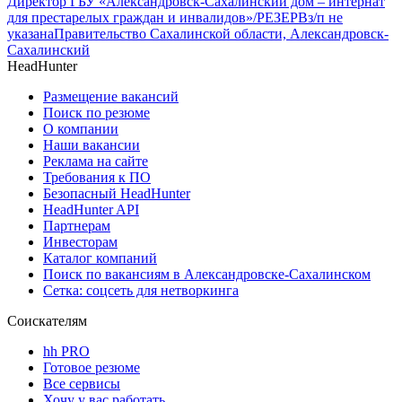
Директор ГБУ «Александровск-Сахалинский дом – интернат
для престарелых граждан и инвалидов»/РЕЗЕРВ
з/п не
указана
Правительство Сахалинской области, Александровск-
Сахалинский
HeadHunter
Размещение вакансий
Поиск по резюме
О компании
Наши вакансии
Реклама на сайте
Требования к ПО
Безопасный HeadHunter
HeadHunter API
Партнерам
Инвесторам
Каталог компаний
Поиск по вакансиям в Александровске-Сахалинском
Сетка: соцсеть для нетворкинга
Соискателям
hh PRO
Готовое резюме
Все сервисы
Хочу у вас работать