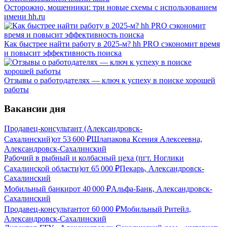
Осторожно, мошенники: три новые схемы с использованием
имени hh.ru
Как быстрее найти работу в 2025-м? hh PRO сэкономит время
и повысит эффективность поиска
Отзывы о работодателях — ключ к успеху в поиске хорошей
работы
Вакансии дня
Продавец-консультант (Александровск-
Сахалинский)
от
53 600
₽
Шлапакова Ксения Алексеевна,
Александровск-Сахалинский
Рабочий в рыбный и колбасный цеха (пгт. Ноглики
Сахалинской области)
от
65 000
₽
Пекарь, Александровск-
Сахалинский
Мобильный банкир
от
40 000
₽
Альфа-Банк, Александровск-
Сахалинский
Продавец-консультант
от
60 000
₽
Мобильный Ритейл,
Александровск-Сахалинский