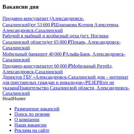
Вакансии дня
Продавец-консультант (Александровск-
Сахалинский)
от
53 600
₽
Шлапакова Ксения Алексеевна,
Александровск-Сахалинский
Рабочий в рыбный и колбасный цеха (пгт. Ноглики
Сахалинской области)
от
65 000
₽
Пекарь, Александровск-
Сахалинский
Мобильный банкир
от
40 000
₽
Альфа-Банк, Александровск-
Сахалинский
Продавец-консультант
от
60 000
₽
Мобильный Ритейл,
Александровск-Сахалинский
Директор ГБУ «Александровск-Сахалинский дом – интернат
для престарелых граждан и инвалидов»/РЕЗЕРВ
з/п не
указана
Правительство Сахалинской области, Александровск-
Сахалинский
HeadHunter
Размещение вакансий
Поиск по резюме
О компании
Наши вакансии
Реклама на сайте