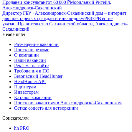
Продавец-консультант
от
60 000
₽
Мобильный Ритейл,
Александровск-Сахалинский
Директор ГБУ «Александровск-Сахалинский дом – интернат
для престарелых граждан и инвалидов»/РЕЗЕРВ
з/п не
указана
Правительство Сахалинской области, Александровск-
Сахалинский
HeadHunter
Размещение вакансий
Поиск по резюме
О компании
Наши вакансии
Реклама на сайте
Требования к ПО
Безопасный HeadHunter
HeadHunter API
Партнерам
Инвесторам
Каталог компаний
Поиск по вакансиям в Александровске-Сахалинском
Сетка: соцсеть для нетворкинга
Соискателям
hh PRO