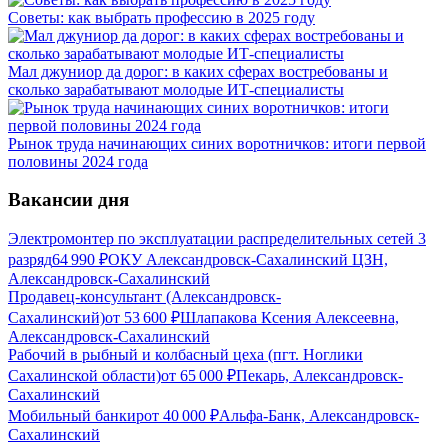
Советы: как выбрать профессию в 2025 году
Мал джуниор да дорог: в каких сферах востребованы и
сколько зарабатывают молодые ИТ-специалисты
Рынок труда начинающих синих воротничков: итоги первой
половины 2024 года
Вакансии дня
Электромонтер по эксплуатации распределительных сетей 3
разряд
64 990
₽
ОКУ Александровск-Сахалинский ЦЗН,
Александровск-Сахалинский
Продавец-консультант (Александровск-
Сахалинский)
от
53 600
₽
Шлапакова Ксения Алексеевна,
Александровск-Сахалинский
Рабочий в рыбный и колбасный цеха (пгт. Ноглики
Сахалинской области)
от
65 000
₽
Пекарь, Александровск-
Сахалинский
Мобильный банкир
от
40 000
₽
Альфа-Банк, Александровск-
Сахалинский