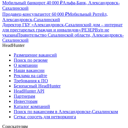
Мобильный банкир
от
40 000
₽
Альфа-Банк, Александровск-
Сахалинский
Продавец-консультант
от
60 000
₽
Мобильный Ритейл,
Александровск-Сахалинский
Директор ГБУ «Александровск-Сахалинский дом – интернат
для престарелых граждан и инвалидов»/РЕЗЕРВ
з/п не
указана
Правительство Сахалинской области, Александровск-
Сахалинский
HeadHunter
Размещение вакансий
Поиск по резюме
О компании
Наши вакансии
Реклама на сайте
Требования к ПО
Безопасный HeadHunter
HeadHunter API
Партнерам
Инвесторам
Каталог компаний
Поиск по вакансиям в Александровске-Сахалинском
Сетка: соцсеть для нетворкинга
Соискателям