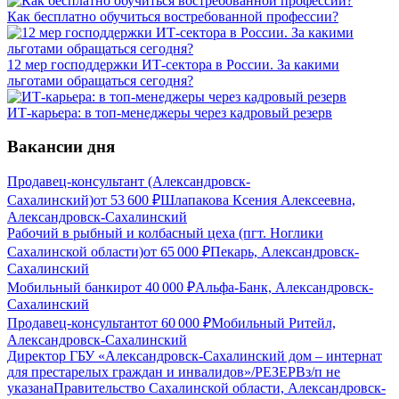
Как бесплатно обучиться востребованной профессии?
12 мер господдержки ИТ-сектора в России. За какими
льготами обращаться сегодня?
ИТ-карьера: в топ-менеджеры через кадровый резерв
Вакансии дня
Продавец-консультант (Александровск-
Сахалинский)
от
53 600
₽
Шлапакова Ксения Алексеевна,
Александровск-Сахалинский
Рабочий в рыбный и колбасный цеха (пгт. Ноглики
Сахалинской области)
от
65 000
₽
Пекарь, Александровск-
Сахалинский
Мобильный банкир
от
40 000
₽
Альфа-Банк, Александровск-
Сахалинский
Продавец-консультант
от
60 000
₽
Мобильный Ритейл,
Александровск-Сахалинский
Директор ГБУ «Александровск-Сахалинский дом – интернат
для престарелых граждан и инвалидов»/РЕЗЕРВ
з/п не
указана
Правительство Сахалинской области, Александровск-