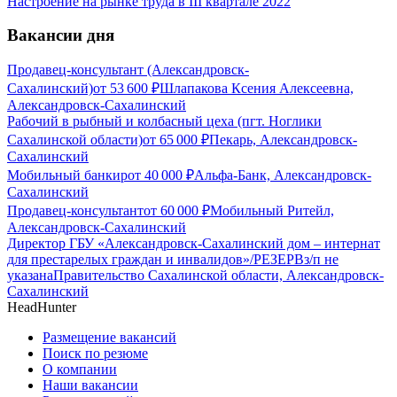
Настроение на рынке труда в III квартале 2022
Вакансии дня
Продавец-консультант (Александровск-
Сахалинский)
от
53 600
₽
Шлапакова Ксения Алексеевна,
Александровск-Сахалинский
Рабочий в рыбный и колбасный цеха (пгт. Ноглики
Сахалинской области)
от
65 000
₽
Пекарь, Александровск-
Сахалинский
Мобильный банкир
от
40 000
₽
Альфа-Банк, Александровск-
Сахалинский
Продавец-консультант
от
60 000
₽
Мобильный Ритейл,
Александровск-Сахалинский
Директор ГБУ «Александровск-Сахалинский дом – интернат
для престарелых граждан и инвалидов»/РЕЗЕРВ
з/п не
указана
Правительство Сахалинской области, Александровск-
Сахалинский
HeadHunter
Размещение вакансий
Поиск по резюме
О компании
Наши вакансии