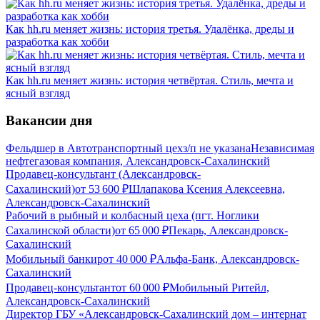
Как hh.ru меняет жизнь: история третья. Удалёнка, дреды и
разработка как хобби
Как hh.ru меняет жизнь: история четвёртая. Стиль, мечта и
ясный взгляд
Вакансии дня
Фельдшер в Автотранспортный цех
з/п не указана
Независимая
нефтегазовая компания, Александровск-Сахалинский
Продавец-консультант (Александровск-
Сахалинский)
от
53 600
₽
Шлапакова Ксения Алексеевна,
Александровск-Сахалинский
Рабочий в рыбный и колбасный цеха (пгт. Ноглики
Сахалинской области)
от
65 000
₽
Пекарь, Александровск-
Сахалинский
Мобильный банкир
от
40 000
₽
Альфа-Банк, Александровск-
Сахалинский
Продавец-консультант
от
60 000
₽
Мобильный Ритейл,
Александровск-Сахалинский
Директор ГБУ «Александровск-Сахалинский дом – интернат