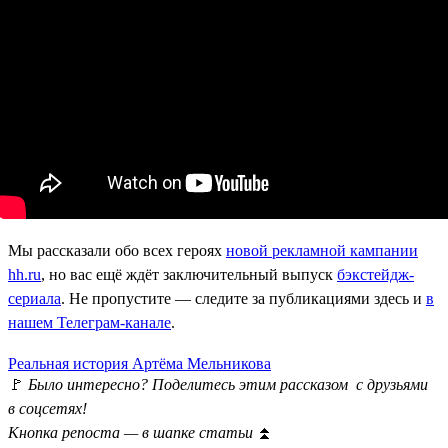
Мы рассказали обо всех героях
новой рекламной кампании
hh.ru
, но вас ещё ждёт заключительный выпуск
бэкстейдж-
сериала
. Не пропустите — следите за публикациями здесь и
в
нашем Телеграм-канале
.
Реальная история Артёма Мельникова
🚩
Было интересно? Поделитесь этим рассказом с друзьями
в соцсетях!
Кнопка репоста — в шапке статьи
⏫