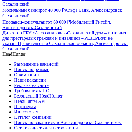
Сахалинский
Мобильный банкир
от
40 000
₽
Альфа-Банк, Александровск-
Сахалинский
Продавец-консультант
от
60 000
₽
Мобильный Ритейл,
Александровск-Сахалинский
Директор ГБУ «Александровск-Сахалинский дом – интернат
для престарелых граждан и инвалидов»/РЕЗЕРВ
з/п не
указана
Правительство Сахалинской области, Александровск-
Сахалинский
HeadHunter
Размещение вакансий
Поиск по резюме
О компании
Наши вакансии
Реклама на сайте
Требования к ПО
Безопасный HeadHunter
HeadHunter API
Партнерам
Инвесторам
Каталог компаний
Поиск по вакансиям в Александровске-Сахалинском
Сетка: соцсеть для нетворкинга